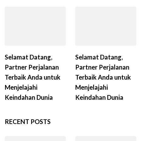
Selamat Datang,
Selamat Datang,
Partner Perjalanan
Partner Perjalanan
Terbaik Anda untuk
Terbaik Anda untuk
Menjelajahi
Menjelajahi
Keindahan Dunia
Keindahan Dunia
RECENT POSTS