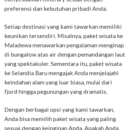
preferensi dan kebutuhan pribadi Anda.
Setiap destinasi yang kami tawarkan memiliki
keunikan tersendiri. Misalnya, paket wisata ke
Maladewa menawarkan pengalaman menginap
di bungalow atas air dengan pemandangan laut
yang spektakuler. Sementara itu, paket wisata
ke Selandia Baru mengajak Anda menjelajahi
keindahan alam yang luar biasa, mulai dari
fjord hingga pegunungan yang dramatis.
Dengan berbagai opsi yang kami tawarkan,
Anda bisa memilih paket wisata yang paling
sesuai dengan keinginan Anda. Apakah Anda