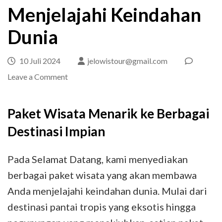
Menjelajahi Keindahan
Dunia
10 Juli 2024
jelowistour@gmail.com
on
Leave a Comment
Selamat
Datang,
Paket Wisata Menarik ke Berbagai
Partner
Destinasi Impian
Perjalanan
Terbaik
Pada Selamat Datang, kami menyediakan
Anda
berbagai paket wisata yang akan membawa
untuk
Anda menjelajahi keindahan dunia. Mulai dari
Menjelajahi
destinasi pantai tropis yang eksotis hingga
Keindahan