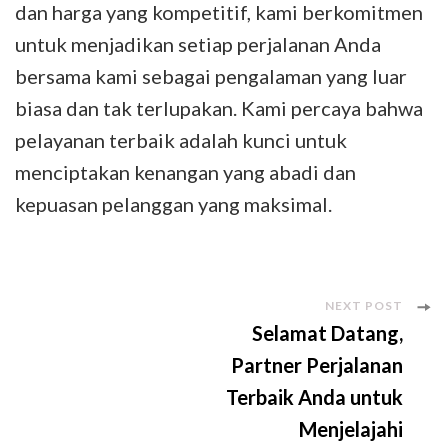
dan harga yang kompetitif, kami berkomitmen
untuk menjadikan setiap perjalanan Anda
bersama kami sebagai pengalaman yang luar
biasa dan tak terlupakan. Kami percaya bahwa
pelayanan terbaik adalah kunci untuk
menciptakan kenangan yang abadi dan
kepuasan pelanggan yang maksimal.
Post
NEXT POST
Selamat Datang,
Navigation
Partner Perjalanan
Terbaik Anda untuk
Menjelajahi