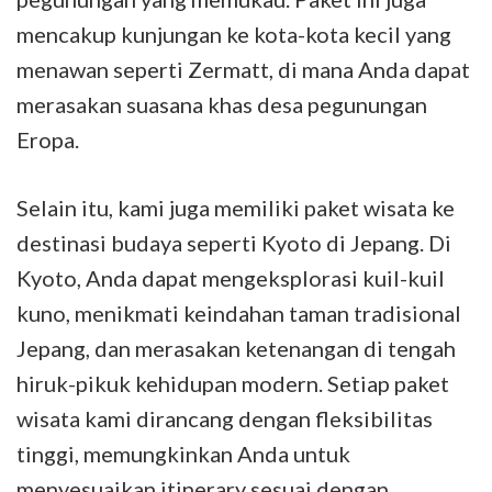
mencakup kunjungan ke kota-kota kecil yang
menawan seperti Zermatt, di mana Anda dapat
merasakan suasana khas desa pegunungan
Eropa.
Selain itu, kami juga memiliki paket wisata ke
destinasi budaya seperti Kyoto di Jepang. Di
Kyoto, Anda dapat mengeksplorasi kuil-kuil
kuno, menikmati keindahan taman tradisional
Jepang, dan merasakan ketenangan di tengah
hiruk-pikuk kehidupan modern. Setiap paket
wisata kami dirancang dengan fleksibilitas
tinggi, memungkinkan Anda untuk
menyesuaikan itinerary sesuai dengan